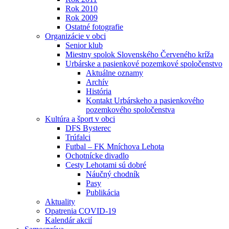
Rok 2010
Rok 2009
Ostatné fotografie
Organizácie v obci
Senior klub
Miestny spolok Slovenského Červeného kríža
Urbárske a pasienkové pozemkové spoločenstvo
Aktuálne oznamy
Archív
História
Kontakt Urbárskeho a pasienkového
pozemkového spoločenstva
Kultúra a šport v obci
DFS Bysterec
Trúfalci
Futbal – FK Mníchova Lehota
Ochotnícke divadlo
Cesty Lehotami sú dobré
Náučný chodník
Pasy
Publikácia
Aktuality
Opatrenia COVID-19
Kalendár akcií