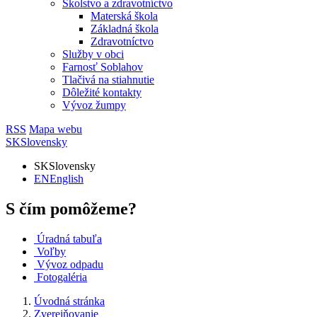
Školstvo a zdravotníctvo
Materská škola
Základná škola
Zdravotníctvo
Služby v obci
Farnosť Soblahov
Tlačivá na stiahnutie
Dôležité kontakty
Vývoz žumpy
RSS
Mapa webu
SK
Slovensky
SK
Slovensky
EN
English
S čím pomôžeme?
Úradná tabuľa
Voľby
Vývoz odpadu
Fotogaléria
Úvodná stránka
Zverejňovanie