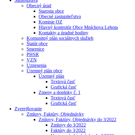
Samospráva
Obecný úrad
Starosta obce
Obecné zastupiteľstvo
Komisie OZ
Hlavný kontrolór Obce Mníchova Lehota
Kontakty a úradné hodiny
Komunitný plán sociálnych služieb
Štatút obce
Smernice
PHSR
VZN
Uznesenia
Územný plán obce
Územný plán
Textová časť
Grafická časť
Zmeny a doplnky č. 1
Textová časť
Grafická časť
Zverejňovanie
Zmluvy, Faktúry, Objednávky
Zmluvy, Faktúry, Objednávky do 3⁄2022
Zmluvy do 3⁄2022
Faktúry do 3⁄2022