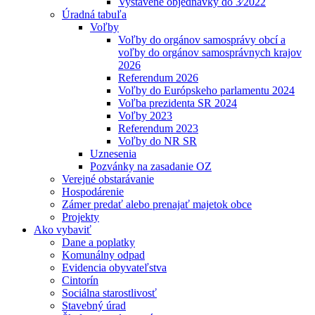
Vystavené objednávky do 3⁄2022
Úradná tabuľa
Voľby
Voľby do orgánov samosprávy obcí a
voľby do orgánov samosprávnych krajov
2026
Referendum 2026
Voľby do Európskeho parlamentu 2024
Voľba prezidenta SR 2024
Voľby 2023
Referendum 2023
Voľby do NR SR
Uznesenia
Pozvánky na zasadanie OZ
Verejné obstarávanie
Hospodárenie
Zámer predať alebo prenajať majetok obce
Projekty
Ako vybaviť
Dane a poplatky
Komunálny odpad
Evidencia obyvateľstva
Cintorín
Sociálna starostlivosť
Stavebný úrad