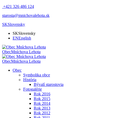
+421 326 486 124
starosta@mnichovalehota.sk
SK
Slovensky
SK
Slovensky
EN
English
Obec
Mníchova Lehota
Obec
Mníchova Lehota
Obec
Symbolika obce
História
Bývalí starostovia
Fotogalérie
Rok 2016
Rok 2015
Rok 2014
Rok 2013
Rok 2012
Rok 2011