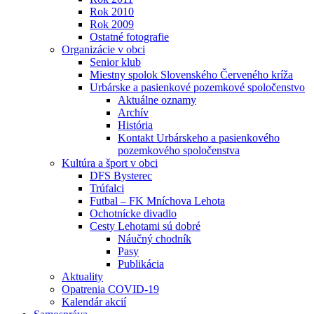
Rok 2010
Rok 2009
Ostatné fotografie
Organizácie v obci
Senior klub
Miestny spolok Slovenského Červeného kríža
Urbárske a pasienkové pozemkové spoločenstvo
Aktuálne oznamy
Archív
História
Kontakt Urbárskeho a pasienkového
pozemkového spoločenstva
Kultúra a šport v obci
DFS Bysterec
Trúfalci
Futbal – FK Mníchova Lehota
Ochotnícke divadlo
Cesty Lehotami sú dobré
Náučný chodník
Pasy
Publikácia
Aktuality
Opatrenia COVID-19
Kalendár akcií