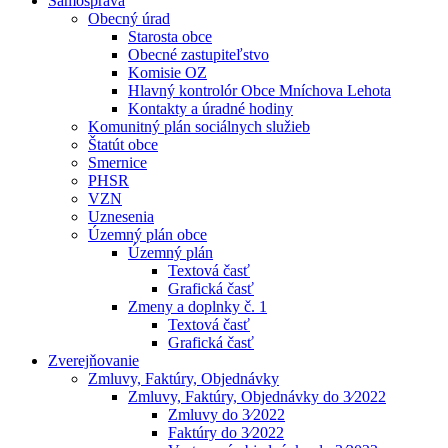
Samospráva
Obecný úrad
Starosta obce
Obecné zastupiteľstvo
Komisie OZ
Hlavný kontrolór Obce Mníchova Lehota
Kontakty a úradné hodiny
Komunitný plán sociálnych služieb
Štatút obce
Smernice
PHSR
VZN
Uznesenia
Územný plán obce
Územný plán
Textová časť
Grafická časť
Zmeny a doplnky č. 1
Textová časť
Grafická časť
Zverejňovanie
Zmluvy, Faktúry, Objednávky
Zmluvy, Faktúry, Objednávky do 3⁄2022
Zmluvy do 3⁄2022
Faktúry do 3⁄2022