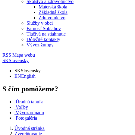
Školstvo a zdravotníctvo
Materská škola
Základná škola
Zdravotníctvo
Služby v obci
Farnosť Soblahov
Tlačivá na stiahnutie
Dôležité kontakty
Vývoz žumpy
RSS
Mapa webu
SK
Slovensky
SK
Slovensky
EN
English
S čím pomôžeme?
Úradná tabuľa
Voľby
Vývoz odpadu
Fotogaléria
Úvodná stránka
Zverejňovanie