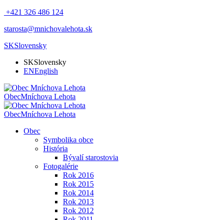
+421 326 486 124
starosta@mnichovalehota.sk
SK
Slovensky
SK
Slovensky
EN
English
Obec
Mníchova Lehota
Obec
Mníchova Lehota
Obec
Symbolika obce
História
Bývalí starostovia
Fotogalérie
Rok 2016
Rok 2015
Rok 2014
Rok 2013
Rok 2012
Rok 2011