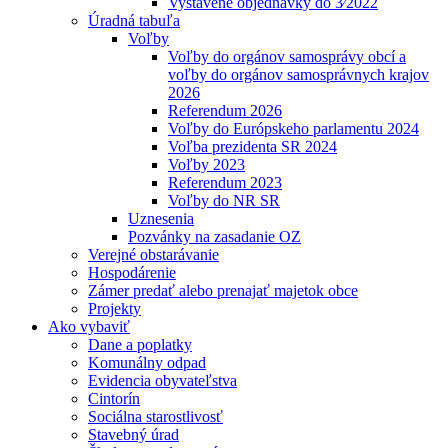
Vystavené objednávky do 3⁄2022
Úradná tabuľa
Voľby
Voľby do orgánov samosprávy obcí a
voľby do orgánov samosprávnych krajov
2026
Referendum 2026
Voľby do Európskeho parlamentu 2024
Voľba prezidenta SR 2024
Voľby 2023
Referendum 2023
Voľby do NR SR
Uznesenia
Pozvánky na zasadanie OZ
Verejné obstarávanie
Hospodárenie
Zámer predať alebo prenajať majetok obce
Projekty
Ako vybaviť
Dane a poplatky
Komunálny odpad
Evidencia obyvateľstva
Cintorín
Sociálna starostlivosť
Stavebný úrad