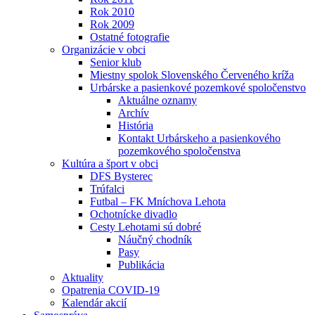
Rok 2010
Rok 2009
Ostatné fotografie
Organizácie v obci
Senior klub
Miestny spolok Slovenského Červeného kríža
Urbárske a pasienkové pozemkové spoločenstvo
Aktuálne oznamy
Archív
História
Kontakt Urbárskeho a pasienkového
pozemkového spoločenstva
Kultúra a šport v obci
DFS Bysterec
Trúfalci
Futbal – FK Mníchova Lehota
Ochotnícke divadlo
Cesty Lehotami sú dobré
Náučný chodník
Pasy
Publikácia
Aktuality
Opatrenia COVID-19
Kalendár akcií