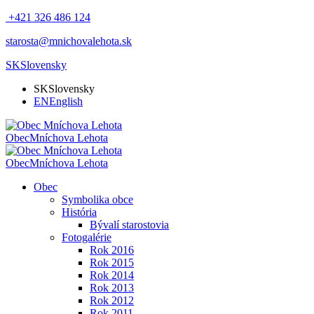
+421 326 486 124
starosta@mnichovalehota.sk
SK
Slovensky
SK
Slovensky
EN
English
Obec
Mníchova Lehota
Obec
Mníchova Lehota
Obec
Symbolika obce
História
Bývalí starostovia
Fotogalérie
Rok 2016
Rok 2015
Rok 2014
Rok 2013
Rok 2012
Rok 2011