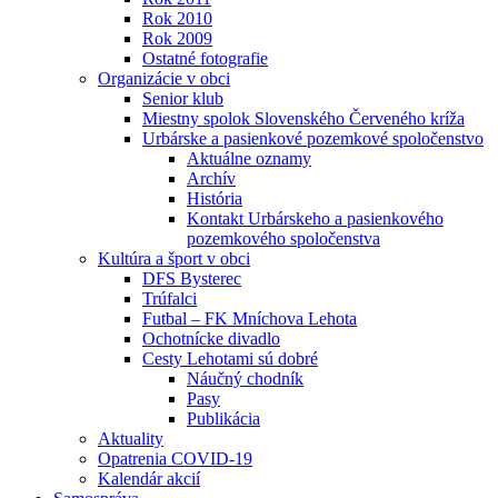
Rok 2010
Rok 2009
Ostatné fotografie
Organizácie v obci
Senior klub
Miestny spolok Slovenského Červeného kríža
Urbárske a pasienkové pozemkové spoločenstvo
Aktuálne oznamy
Archív
História
Kontakt Urbárskeho a pasienkového
pozemkového spoločenstva
Kultúra a šport v obci
DFS Bysterec
Trúfalci
Futbal – FK Mníchova Lehota
Ochotnícke divadlo
Cesty Lehotami sú dobré
Náučný chodník
Pasy
Publikácia
Aktuality
Opatrenia COVID-19
Kalendár akcií