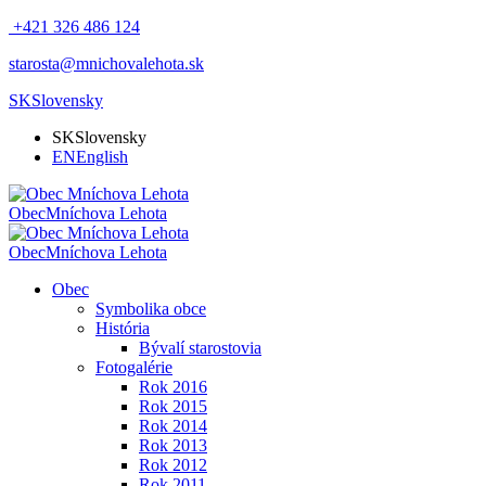
+421 326 486 124
starosta@mnichovalehota.sk
SK
Slovensky
SK
Slovensky
EN
English
Obec
Mníchova Lehota
Obec
Mníchova Lehota
Obec
Symbolika obce
História
Bývalí starostovia
Fotogalérie
Rok 2016
Rok 2015
Rok 2014
Rok 2013
Rok 2012
Rok 2011