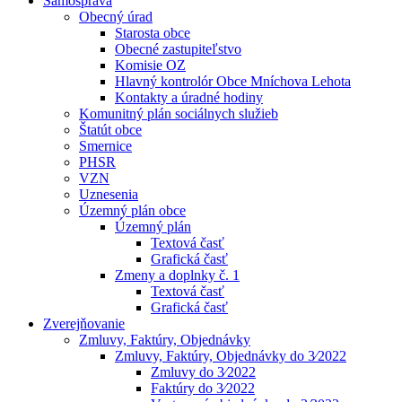
Samospráva
Obecný úrad
Starosta obce
Obecné zastupiteľstvo
Komisie OZ
Hlavný kontrolór Obce Mníchova Lehota
Kontakty a úradné hodiny
Komunitný plán sociálnych služieb
Štatút obce
Smernice
PHSR
VZN
Uznesenia
Územný plán obce
Územný plán
Textová časť
Grafická časť
Zmeny a doplnky č. 1
Textová časť
Grafická časť
Zverejňovanie
Zmluvy, Faktúry, Objednávky
Zmluvy, Faktúry, Objednávky do 3⁄2022
Zmluvy do 3⁄2022
Faktúry do 3⁄2022