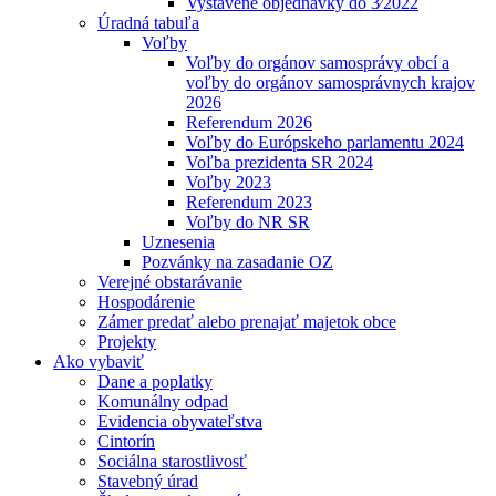
Vystavené objednávky do 3⁄2022
Úradná tabuľa
Voľby
Voľby do orgánov samosprávy obcí a
voľby do orgánov samosprávnych krajov
2026
Referendum 2026
Voľby do Európskeho parlamentu 2024
Voľba prezidenta SR 2024
Voľby 2023
Referendum 2023
Voľby do NR SR
Uznesenia
Pozvánky na zasadanie OZ
Verejné obstarávanie
Hospodárenie
Zámer predať alebo prenajať majetok obce
Projekty
Ako vybaviť
Dane a poplatky
Komunálny odpad
Evidencia obyvateľstva
Cintorín
Sociálna starostlivosť
Stavebný úrad