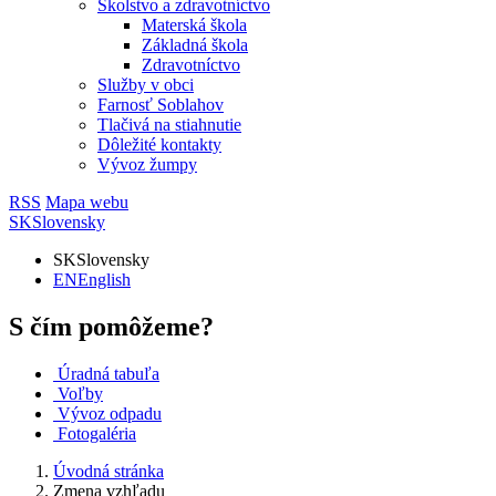
Školstvo a zdravotníctvo
Materská škola
Základná škola
Zdravotníctvo
Služby v obci
Farnosť Soblahov
Tlačivá na stiahnutie
Dôležité kontakty
Vývoz žumpy
RSS
Mapa webu
SK
Slovensky
SK
Slovensky
EN
English
S čím pomôžeme?
Úradná tabuľa
Voľby
Vývoz odpadu
Fotogaléria
Úvodná stránka
Zmena vzhľadu