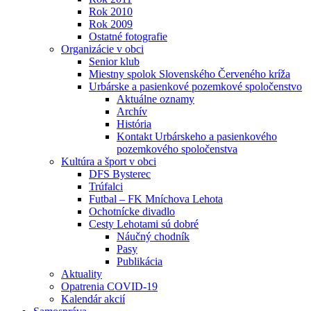
Rok 2010
Rok 2009
Ostatné fotografie
Organizácie v obci
Senior klub
Miestny spolok Slovenského Červeného kríža
Urbárske a pasienkové pozemkové spoločenstvo
Aktuálne oznamy
Archív
História
Kontakt Urbárskeho a pasienkového
pozemkového spoločenstva
Kultúra a šport v obci
DFS Bysterec
Trúfalci
Futbal – FK Mníchova Lehota
Ochotnícke divadlo
Cesty Lehotami sú dobré
Náučný chodník
Pasy
Publikácia
Aktuality
Opatrenia COVID-19
Kalendár akcií