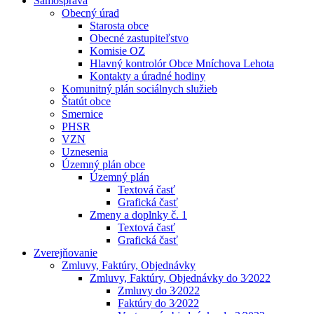
Samospráva
Obecný úrad
Starosta obce
Obecné zastupiteľstvo
Komisie OZ
Hlavný kontrolór Obce Mníchova Lehota
Kontakty a úradné hodiny
Komunitný plán sociálnych služieb
Štatút obce
Smernice
PHSR
VZN
Uznesenia
Územný plán obce
Územný plán
Textová časť
Grafická časť
Zmeny a doplnky č. 1
Textová časť
Grafická časť
Zverejňovanie
Zmluvy, Faktúry, Objednávky
Zmluvy, Faktúry, Objednávky do 3⁄2022
Zmluvy do 3⁄2022
Faktúry do 3⁄2022