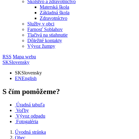
Školstvo a zdravotníctvo
Materská škola
Základná škola
Zdravotníctvo
Služby v obci
Farnosť Soblahov
Tlačivá na stiahnutie
Dôležité kontakty
Vývoz žumpy
RSS
Mapa webu
SK
Slovensky
SK
Slovensky
EN
English
S čím pomôžeme?
Úradná tabuľa
Voľby
Vývoz odpadu
Fotogaléria
Úvodná stránka
Obec