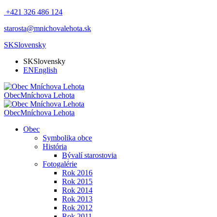
+421 326 486 124
starosta@mnichovalehota.sk
SK
Slovensky
SK
Slovensky
EN
English
Obec
Mníchova Lehota
Obec
Mníchova Lehota
Obec
Symbolika obce
História
Bývalí starostovia
Fotogalérie
Rok 2016
Rok 2015
Rok 2014
Rok 2013
Rok 2012
Rok 2011