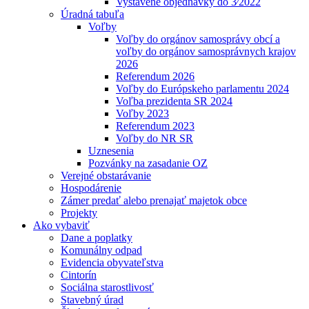
Vystavené objednávky do 3⁄2022
Úradná tabuľa
Voľby
Voľby do orgánov samosprávy obcí a
voľby do orgánov samosprávnych krajov
2026
Referendum 2026
Voľby do Európskeho parlamentu 2024
Voľba prezidenta SR 2024
Voľby 2023
Referendum 2023
Voľby do NR SR
Uznesenia
Pozvánky na zasadanie OZ
Verejné obstarávanie
Hospodárenie
Zámer predať alebo prenajať majetok obce
Projekty
Ako vybaviť
Dane a poplatky
Komunálny odpad
Evidencia obyvateľstva
Cintorín
Sociálna starostlivosť
Stavebný úrad